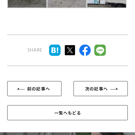
SDGs
仕
様
自
由
設
計
SHARE
香
ア
川
フ
モ
タ
デ
ー
ル
フ
ハ
前の記事へ
次の記事へ
ォ
ウ
ロ
ス
ー
一覧へもどる
と
充
実