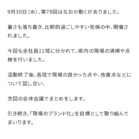
近
工
モ
声
く
9月30日（水）、第79回はなおか動くがありました。
長
デ
の
期
ル
建
暑さも落ち着き、比較的過ごしやすい気候の中、開催さ
お
お
優
ハ
築
客
知
れました。
良
ウ
現
様
ら
住
ス
場
の
今回も全社員11班に分かれて、県内の現場の清掃や点
せ
宅
一
イ
お
認
検を行いました。
覧
ン
引
定
は
イ
会
タ
き
活動終了後、各班で現場の良かった点や、改善点などに
基
こ
ち
ベ
社
ビ
渡
準
ついて話し合い、
ら
ン
情
ュ
し
を
ト
報
ー
物
採
次回の全体会議でまとめをします。
情
件
徳
用
お
報
島
引き続き、『現場のブランド化』を目標として取り組んで
客
暮
ワ
ご
モ
まいります。
新
様
ら
ン
あ
デ
着
ア
し
ス
い
ル
情
ン
づ
ト