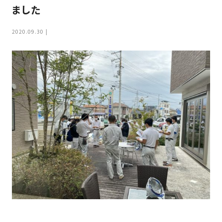
家
ました
お
づ
客
く
2020.09.30
様
り
へ
詳
し
施
モ
く
工
デ
見
る
実
ル
例
ハ
ウ
エ
専
ス
ク
属
ス
大
テ
工・
お
リ
社
は
客
ア
な
員
様
お
お
大
の
か