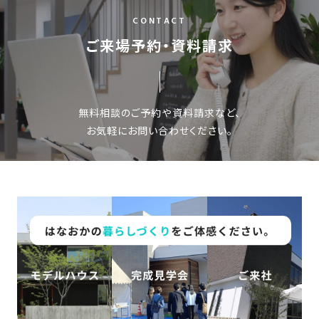
の
保
CONTACT
証
ご来場予約・資料請求
高
技
術
無料相談のご予約や資料請求など、
者
お気軽にお問い合わせください。
集
団
数
多
く
の
実
績