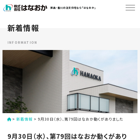
コ
徳島・香川の注文住宅なら「はなおか」
ン
テ
ン
新着情報
は
ツ
な
へ
お
INFORMATION
ス
か
キ
に
ッ
つ
プ
い
す
て
る
は
初
な
>
新着情報
>
9月30日（水）、第79回はなおか動くがありました
め
お
か
て
9月30日（水）、第79回はなおか動くがあり
の
の