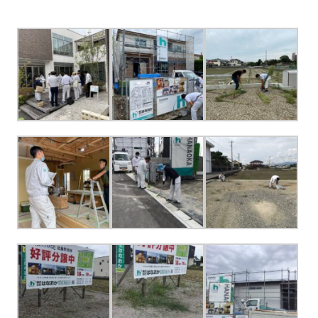
さ
ハ
報
ケ
く
ッ
つ
ウ
ー
り
プ
ス
会
ト
の
の
徳
香
社
レ
家
島
川
概
シ
づ
モ
モ
要
ピ
く
デ
デ
ル
ル
り
ス
よ
ハ
ハ
タ
く
暮
ウ
ウ
ッ
あ
ら
ス
ス
フ・
る
し
大
質
を
工
問
守
紹
る
介
技
術、
hanaco
標
準