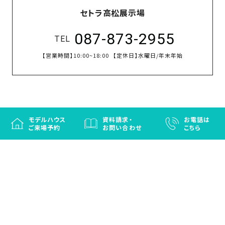
セトラ高松展示場
087-873-2955
TEL
【営業時間】
10:00~18:00
【定休日】
水曜日/年末年始
モデルハウス
資料請求・
お電話は
ご来場予約
お問い合わせ
こちら
徳島と香川の注文住宅・OBお施主さまのための
リフォームなら「はなおか」