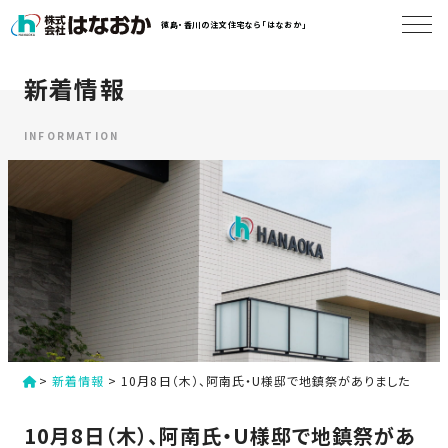
コ
徳島・香川の注文住宅なら「はなおか」
ン
テ
ン
新着情報
は
ツ
な
へ
お
INFORMATION
ス
か
キ
に
ッ
つ
プ
い
す
て
る
は
初
な
>
新着情報
>
10月8日（木）、阿南氏・U様邸で地鎮祭がありました
め
お
か
て
10月8日（木）、阿南氏・U様邸で地鎮祭があ
の
の