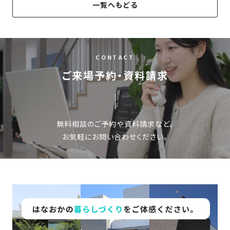
一覧へもどる
さ
ハ
報
ケ
く
ッ
つ
ウ
ー
り
プ
ス
会
ト
の
の
徳
香
社
レ
家
島
川
CONTACT
概
シ
づ
モ
モ
ご来場予約・資料請求
要
ピ
く
デ
デ
ル
ル
り
ス
よ
ハ
ハ
タ
く
暮
ウ
ウ
ッ
あ
ら
ス
ス
無料相談のご予約や資料請求など、
フ・
る
し
お気軽にお問い合わせください。
大
質
を
工
問
守
紹
る
介
技
術、
hanaco
標
準