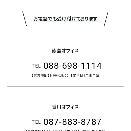
の
保
＼
／
証
お電話でも受け付けております
高
技
術
者
徳島オフィス
集
団
088-698-1114
TEL
数
【営業時間】
9:00~18:00
【定休日】
年末年始
多
く
の
実
香川オフィス
績
087-883-8787
TEL