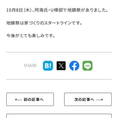
近
工
モ
声
く
10月8日（木）、阿南氏・U様邸で地鎮祭がありました。
長
デ
の
期
ル
建
地鎮祭は家づくりのスタートラインです。
お
お
優
ハ
築
客
知
良
ウ
現
今後がとても楽しみです。
様
ら
住
ス
場
の
せ
宅
一
イ
お
認
覧
ン
引
定
は
イ
会
タ
き
基
こ
SHARE
ち
ベ
社
ビ
渡
準
ら
ン
情
ュ
し
を
ト
報
ー
物
採
情
件
徳
用
お
報
島
客
暮
ワ
前の記事へ
次の記事へ
ご
モ
新
様
ら
ン
あ
デ
着
ア
し
ス
い
ル
情
ン
づ
ト