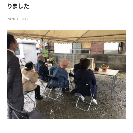
家
りました
お
づ
客
く
2020.10.09
様
り
へ
詳
し
施
モ
く
工
デ
見
る
実
ル
例
ハ
ウ
エ
専
ス
ク
属
ス
大
テ
工・
お
リ
社
は
客
ア
な
員
様
お
お
大
の
か