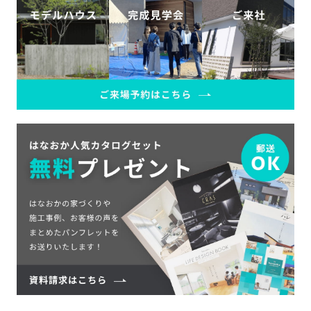
SDGs
仕
様
自
由
設
計
香
ア
川
フ
モ
タ
デ
ー
ル
フ
ハ
ォ
ウ
ロ
ス
ー
と
充
実