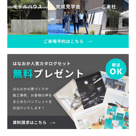
SDGs
仕
様
自
由
設
計
香
ア
川
フ
モ
タ
デ
ー
ル
フ
ハ
ォ
ウ
ロ
ス
ー
と
充
実