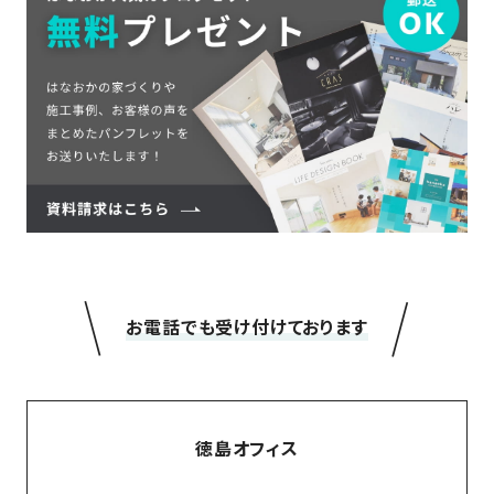
の
保
証
高
技
術
者
集
団
数
多
＼
／
く
お電話でも受け付けております
の
実
績
徳島オフィス