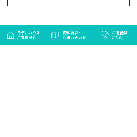
モデルハウス
資料請求・
お電話は
ご来場予約
お問い合わせ
こちら
徳島と香川の注文住宅・OBお施主さまのための
リフォームなら「はなおか」
注文住宅／建売住宅／OBお施主さまのためのリフォーム／エクステリ
ア