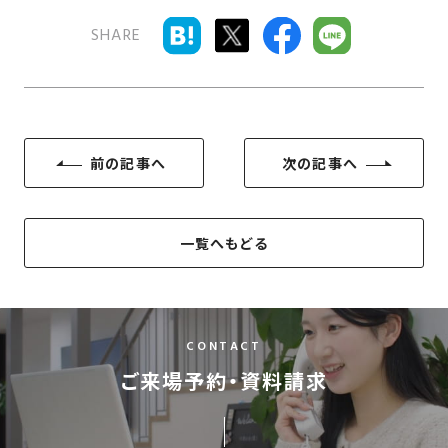
さ
ハ
報
ケ
く
ッ
SHARE
つ
ウ
ー
り
プ
ス
会
ト
の
の
徳
香
社
レ
家
島
川
概
シ
づ
モ
モ
要
ピ
く
デ
デ
前の記事へ
次の記事へ
ル
ル
り
ス
よ
ハ
ハ
タ
く
暮
ウ
ウ
ッ
あ
ら
ス
ス
一覧へもどる
フ・
る
し
大
質
を
工
問
守
紹
る
CONTACT
介
技
ご来場予約・資料請求
術、
hanaco
標
準