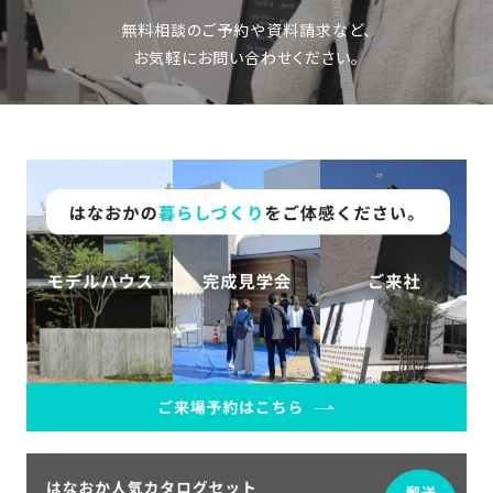
SDGs
仕
無料相談のご予約や資料請求など、
様
お気軽にお問い合わせください。
自
由
設
計
香
ア
川
フ
モ
タ
デ
ー
ル
フ
ハ
ォ
ウ
ロ
ス
ー
と
充
実