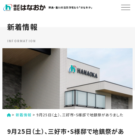
コ
徳島・香川の注文住宅なら「はなおか」
ン
テ
ン
新着情報
は
ツ
な
へ
お
INFORMATION
ス
か
キ
に
ッ
つ
プ
い
す
て
る
は
初
な
>
新着情報
>
9月25日（土）、三好市・S様邸で地鎮祭がありました
め
お
か
て
9月25日（土）、三好市・S様邸で地鎮祭があ
の
の