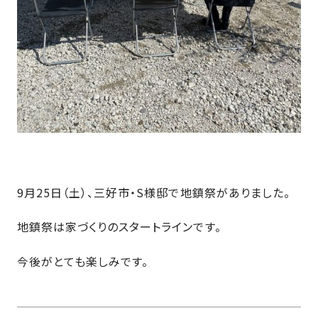
近
工
モ
声
く
長
デ
の
期
ル
建
お
お
優
ハ
築
客
知
良
ウ
現
様
ら
住
ス
場
の
せ
宅
一
イ
お
認
覧
ン
引
定
は
イ
会
タ
き
基
こ
ち
ベ
社
ビ
渡
準
9月25日（土）、三好市・S様邸で地鎮祭がありました。
ら
ン
情
ュ
し
を
ト
報
ー
物
採
地鎮祭は家づくりのスタートラインです。
情
件
徳
用
お
報
島
今後がとても楽しみです。
客
暮
ワ
ご
モ
新
様
ら
ン
あ
デ
着
ア
し
ス
い
ル
情
ン
づ
ト