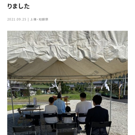
家
りました
お
づ
客
く
2021.09.25
上棟・地鎮祭
様
り
へ
詳
し
施
モ
く
工
デ
見
る
実
ル
例
ハ
ウ
エ
専
ス
ク
属
ス
大
テ
工・
お
リ
社
は
客
ア
な
員
様
お
お
大
の
か