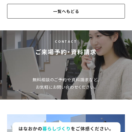
さ
ハ
報
ケ
く
ッ
つ
一覧へもどる
ウ
ー
り
プ
ス
会
ト
の
の
徳
香
社
レ
家
島
川
概
シ
づ
モ
モ
CONTACT
要
ピ
く
デ
デ
ご来場予約・資料請求
ル
ル
り
ス
よ
ハ
ハ
タ
く
暮
ウ
ウ
ッ
あ
ら
ス
ス
フ・
る
し
無料相談のご予約や資料請求など、
大
質
を
お気軽にお問い合わせください。
工
問
守
紹
る
介
技
術、
hanaco
標
準