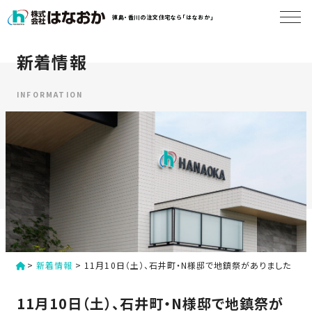
コ
徳島・香川の注文住宅なら「はなおか」
ン
テ
ン
新着情報
は
ツ
な
へ
お
INFORMATION
ス
か
キ
に
ッ
つ
プ
い
す
て
る
は
初
な
>
新着情報
>
11月10日（土）、石井町・N様邸で地鎮祭がありました
め
お
か
て
11月10日（土）、石井町・N様邸で地鎮祭が
の
の