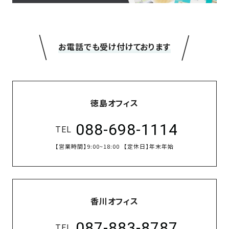
の
保
証
＼
／
高
お電話でも受け付けております
技
術
者
集
徳島オフィス
団
数
088-698-1114
TEL
多
【営業時間】
9:00~18:00
【定休日】
年末年始
く
の
実
績
香川オフィス
087-883-8787
TEL