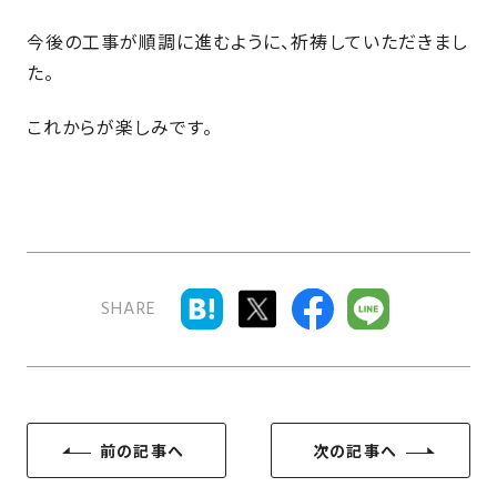
近
工
モ
声
く
今後の工事が順調に進むように、祈祷していただきまし
長
デ
の
た。
期
ル
建
お
お
優
ハ
築
客
知
これからが楽しみです。
良
ウ
現
様
ら
住
ス
場
の
せ
宅
一
イ
お
認
覧
ン
引
定
は
イ
会
タ
き
基
こ
ち
ベ
社
ビ
渡
準
ら
SHARE
ン
情
ュ
し
を
ト
報
ー
物
採
情
件
徳
用
お
報
島
客
暮
ワ
ご
モ
新
様
ら
ン
前の記事へ
次の記事へ
あ
デ
着
ア
し
ス
い
ル
情
ン
づ
ト