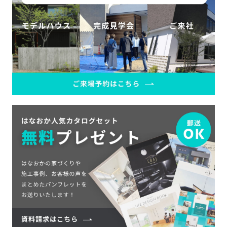
SDGs
仕
様
自
由
設
計
香
ア
川
フ
モ
タ
デ
ー
ル
フ
ハ
ォ
ウ
ロ
ス
ー
と
充
実