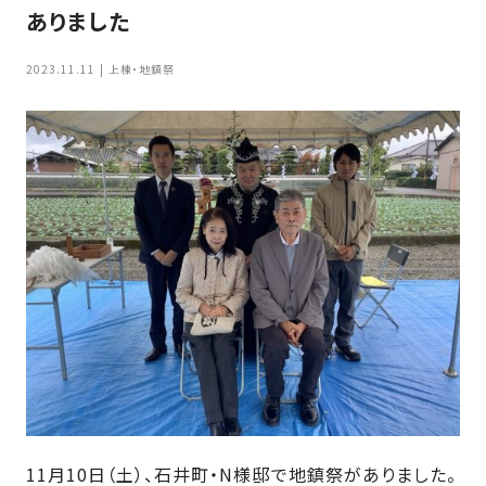
家
ありました
お
づ
客
く
2023.11.11
上棟・地鎮祭
様
り
へ
詳
し
施
モ
く
工
デ
見
る
実
ル
例
ハ
ウ
エ
専
ス
ク
属
ス
大
テ
工・
お
リ
社
は
客
ア
な
員
様
お
お
大
11月10日（土）、石井町・N様邸で地鎮祭がありました。
の
か