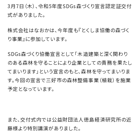
近
工
モ
声
3月7日（木）、令和5年度SDGs森づくり宣言認定証交付
く
長
デ
式がありました。
の
期
ル
建
お
お
優
株式会社はなおかは、今年度も『とくしま協働の森づく
ハ
築
客
知
良
り事業』に参加しています。
ウ
現
様
ら
住
ス
場
の
せ
宅
SDGs森づくり協働宣言として「木造建築と深く関わり
一
イ
お
認
のある森林を守ることにより企業としての責務を果たし
覧
ン
引
定
は
てまいります」という宣言のもと、森林を守ってまいりま
イ
会
タ
き
基
こ
す。今回の宣言で三好市の森林整備事業（植栽）を施業
ち
ベ
社
ビ
渡
準
ら
予定となっています。
ン
情
ュ
し
を
ト
報
ー
物
採
情
件
徳
用
お
報
島
客
暮
ワ
また、交付式内では公益財団法人徳島経済研究所の近
ご
モ
新
様
ら
ン
藤様より特別講演がありました。
あ
デ
着
ア
し
ス
い
ル
情
ン
づ
ト