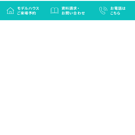
モデルハウス
資料請求・
お電話は
ご来場予約
お問い合わせ
こちら
徳島と香川の注文住宅・OBお施主さまのための
リフォームなら「はなおか」
注文住宅／建売住宅／OBお施主さまのためのリフォーム／エクステリ
ア
プライバシーポリシー
(c) HANAOKA CO.,LTD. ALL RIGHT RESERVED.