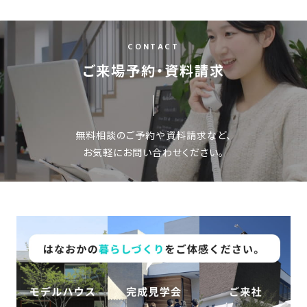
さ
ハ
報
ケ
く
ッ
つ
ウ
ー
り
プ
ス
会
CONTACT
ト
の
の
徳
香
社
レ
ご来場予約・資料請求
家
島
川
概
シ
づ
モ
モ
要
ピ
く
デ
デ
ル
ル
り
ス
よ
ハ
ハ
無料相談のご予約や資料請求など、
タ
く
暮
ウ
ウ
お気軽にお問い合わせください。
ッ
あ
ら
ス
ス
フ・
る
し
大
質
を
工
問
守
紹
る
介
技
術、
hanaco
標
準