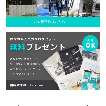
SDGs
仕
様
自
由
設
計
香
ア
川
フ
モ
タ
デ
ー
ル
フ
ハ
ォ
ウ
ロ
ス
ー
と
充
実