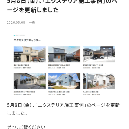
5月8日（金）、「エクステリア施工事例」のペ
家
お
ージを更新しました
づ
客
く
様
2026.05.08
一般
り
へ
詳
し
施
モ
く
工
デ
見
る
実
ル
例
ハ
ウ
エ
専
ス
ク
属
ス
大
テ
工・
お
5月8日（金）、「エクステリア施工事例」のページを更新
リ
社
は
客
しました。
ア
な
員
様
お
お
大
の
ぜひ、ご覧ください。
か