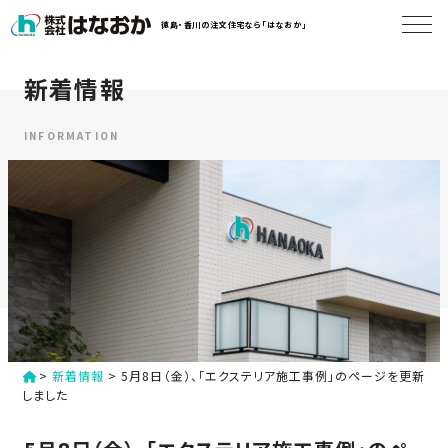
コ
徳島・香川の注文住宅なら「はなおか」
ン
テ
ン
新着情報
は
ツ
な
へ
お
INFORMATION
ス
か
キ
に
ッ
つ
プ
い
す
て
る
は
初
な
>
新着情報
>
5月8日（金）、「エクステリア施工事例」のページを更新
め
お
しました
か
て
の
の