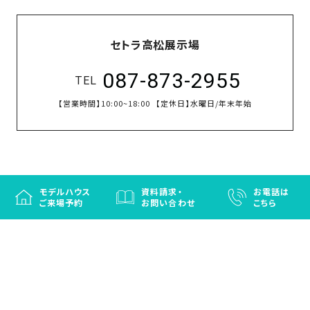
セトラ高松展示場
087-873-2955
TEL
【営業時間】
10:00~18:00
【定休日】
水曜日/年末年始
モデルハウス
資料請求・
お電話は
ご来場予約
お問い合わせ
こちら
徳島と香川の注文住宅・OBお施主さまのための