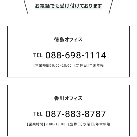
＼
／
の
お電話でも受け付けております
保
証
高
技
徳島オフィス
術
者
088-698-1114
TEL
集
団
【営業時間】
9:00~18:00
【定休日】
年末年始
数
多
く
香川オフィス
の
実
087-883-8787
績
TEL
【営業時間】
9:00~18:00
【定休日】
水曜日/年末年始