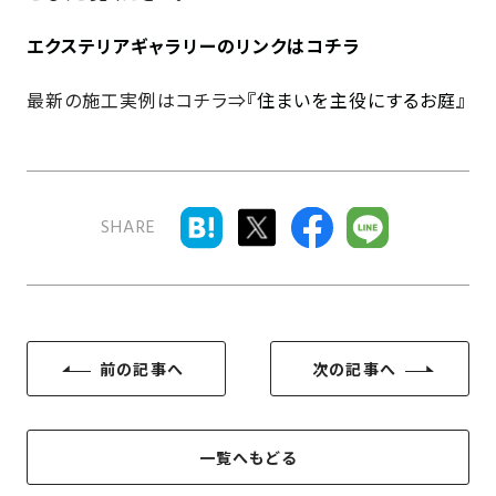
近
工
モ
声
く
長
エクステリアギャラリーのリンクはコチラ
デ
の
期
ル
建
お
お
最新の施工実例はコチラ⇒
『住まいを主役にするお庭』
優
ハ
築
客
知
良
ウ
現
様
ら
住
ス
場
の
せ
宅
一
イ
お
認
SHARE
覧
ン
引
定
は
イ
会
タ
き
基
こ
ち
ベ
社
ビ
渡
準
ら
ン
情
ュ
し
を
ト
報
ー
物
採
前の記事へ
次の記事へ
情
件
徳
用
お
報
島
客
暮
ワ
ご
モ
新
様
ら
ン
あ
一覧へもどる
デ
着
ア
し
ス
い
ル
情
ン
づ
ト