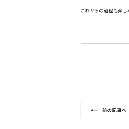
さ
ハ
報
ケ
く
ッ
これからの過程も楽し
つ
ウ
ー
り
プ
ス
会
ト
の
の
徳
香
社
レ
家
島
川
概
シ
づ
モ
モ
要
ピ
く
デ
デ
ル
ル
り
ス
よ
ハ
ハ
タ
く
暮
ウ
ウ
ッ
あ
ら
ス
ス
フ・
る
し
大
質
を
工
問
守
紹
る
介
技
前の記事へ
術、
hanaco
標
準