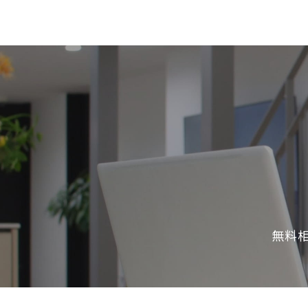
SDGs
仕
様
自
由
設
計
香
ア
川
フ
モ
タ
デ
ー
ル
フ
ハ
ォ
ウ
ロ
無料
ス
ー
と
充
実