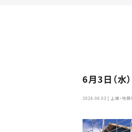
家
お
づ
客
く
様
り
へ
詳
し
施
モ
く
工
デ
見
る
実
ル
例
ハ
6月3日（水
ウ
エ
専
ス
ク
属
ス
大
2026.06.03
上棟・地鎮
テ
工・
お
リ
社
は
客
ア
な
員
様
お
お
大
の
か