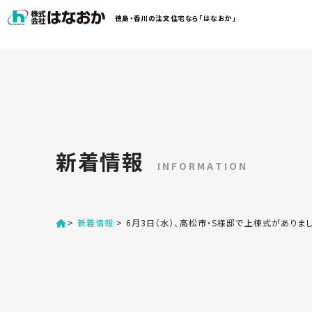
コ
徳島・香川の注文住宅なら「はなおか」
ン
テ
ン
は
ツ
な
へ
お
ス
か
キ
に
ッ
つ
新着情報
プ
い
INFORMATION
す
て
る
>
新着情報
>
6月3日（水）、高松市・S様邸で上棟式がありま
は
初
な
め
お
か
て
の
の