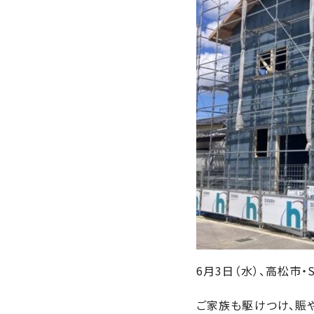
近
工
モ
声
く
長
デ
の
期
ル
建
お
お
優
ハ
築
客
知
良
ウ
現
様
ら
住
ス
場
の
せ
宅
一
イ
お
認
覧
ン
引
定
は
イ
会
タ
き
基
こ
ち
ベ
社
ビ
渡
準
ら
ン
情
ュ
し
を
ト
報
ー
物
採
情
件
徳
用
お
報
島
客
暮
ワ
ご
6月3日（水）、高松市
モ
新
様
ら
ン
あ
デ
着
ア
し
ス
ご家族も駆けつけ、賑
い
ル
情
ン
づ
ト