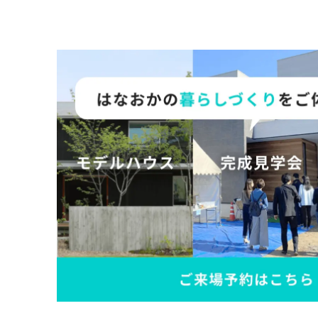
の
保
証
高
技
術
者
集
団
数
多
く
の
実
績