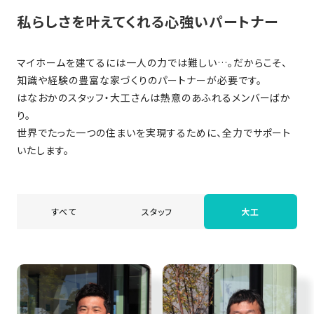
家
お
私らしさを叶えてくれる⼼強いパートナー
づ
客
く
様
り
マイホームを建てるには⼀⼈の⼒では難しい…。だからこそ、
へ
知識や経験の豊富な家づくりのパートナーが必要です。
詳
はなおかのスタッフ・大工さんは熱意のあふれるメンバーばか
し
施
モ
り。
く
工
デ
世界でたった⼀つの住まいを実現するために、全⼒でサポート
見
る
実
ル
いたします。
例
ハ
ウ
エ
専
ス
ク
すべて
スタッフ
大工
属
ス
大
テ
工・
お
リ
社
は
客
ア
な
員
様
お
お
大
の
か