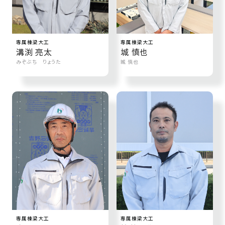
さ
ハ
報
ケ
く
ッ
つ
ウ
ー
り
プ
ス
会
ト
の
の
専属棟梁大工
専属棟梁大工
徳
香
社
レ
家
溝渕 亮太
城 慎也
島
川
概
シ
づ
みぞぶち りょうた
城 慎也
モ
モ
要
ピ
く
デ
デ
ル
ル
り
ス
よ
ハ
ハ
タ
く
暮
ウ
ウ
ッ
あ
ら
ス
ス
フ・
る
し
大
質
を
工
問
守
紹
る
介
技
術、
hanaco
標
準
専属棟梁大工
専属棟梁大工