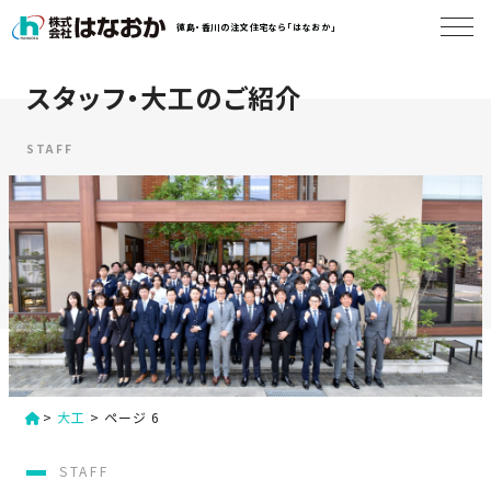
コ
徳島・香川の注文住宅なら「はなおか」
ン
テ
ン
スタッフ・大工のご紹介
は
ツ
な
へ
お
STAFF
ス
か
キ
に
ッ
つ
プ
い
す
て
る
は
初
な
>
大工
>
ページ 6
め
お
か
て
STAFF
の
の