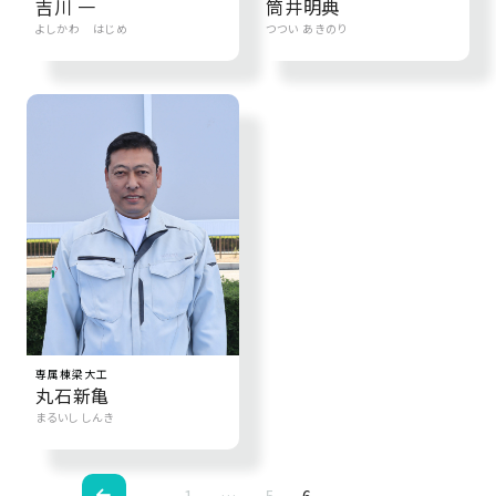
吉川 一
筒井明典
SDGs
仕
よしかわ はじめ
つつい あきのり
様
自
由
設
計
香
ア
川
フ
モ
タ
デ
ー
ル
フ
ハ
ォ
ウ
ロ
専属棟梁大工
ス
ー
丸石新亀
と
まるいし しんき
充
実
1
…
5
6