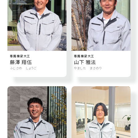
近
工
モ
声
く
長
デ
の
期
ル
建
お
お
優
ハ
築
客
知
良
ウ
現
様
ら
住
ス
場
の
せ
宅
専属棟梁大工
専属棟梁大工
一
イ
お
認
藤澤 翔伍
山下 雅法
覧
ン
引
定
は
ふじさわ しょうご
やました まさのり
イ
会
タ
き
基
こ
ち
ベ
社
ビ
渡
準
ら
ン
情
ュ
し
を
ト
報
ー
物
採
情
件
徳
用
お
報
島
客
暮
ワ
ご
モ
新
様
ら
ン
あ
デ
着
ア
し
ス
い
ル
情
ン
づ
ト