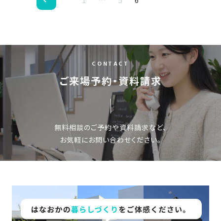
ペ
の
保
ー
証
ジ
高
ナ
技
CONTACT
術
ビ
ご来場予約・資料請求
者
ゲ
集
ー
団
数
シ
無料相談のご予約や資料請求など、
多
ョ
お気軽にお問い合わせください。
く
ン
の
実
績