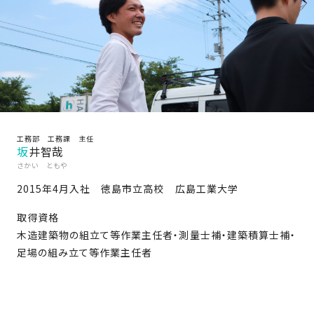
家
お
づ
客
く
様
り
へ
詳
し
施
モ
く
工
デ
見
工務部 工務課 主任
る
実
ル
坂井智哉
例
ハ
さかい ともや
ウ
エ
2015年4月入社 徳島市立高校 広島工業大学
専
ス
ク
属
取得資格
ス
大
木造建築物の組立て等作業主任者・測量士補・建築積算士補・
テ
工・
足場の組み立て等作業主任者
お
リ
社
は
客
ア
な
員
様
お
お
大
の
か