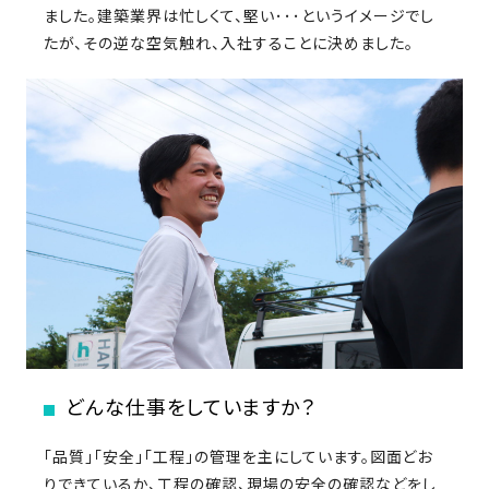
さ
ました。建築業界は忙しくて、堅い･･･というイメージでし
ハ
報
ケ
く
ッ
つ
たが、その逆な空気触れ、入社することに決めました。
ウ
ー
り
プ
ス
会
ト
の
の
徳
香
社
レ
家
島
川
概
シ
づ
モ
モ
要
ピ
く
デ
デ
ル
ル
り
ス
よ
ハ
ハ
タ
く
暮
ウ
ウ
ッ
あ
ら
ス
ス
フ・
る
し
大
質
を
工
問
守
紹
る
介
技
どんな仕事をしていますか？
術、
hanaco
標
「品質」「安全」「工程」の管理を主にしています。図面どお
準
りできているか、工程の確認、現場の安全の確認などをし