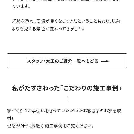
SDGs
仕
ています。
様
自
経験を重ね、要領が良くなってきたということもあり、以前
由
よりも見える景色が変わってきました。
設
計
香
ア
川
フ
スタッフ・大工のご紹介一覧へもどる
モ
タ
デ
ー
ル
フ
私がたずさわった『こだわりの施工事例』
ハ
ォ
ウ
ロ
ス
ー
家づくりのお手伝いをさせていただいたお客さまのお家を取
と
材！
充
理想が叶う、素敵な施工事例をご覧ください。
実