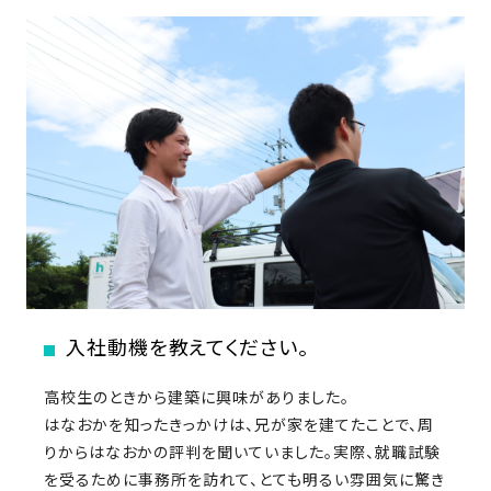
近
工
モ
声
く
長
デ
の
期
ル
建
お
お
優
ハ
築
客
知
良
ウ
現
様
ら
住
ス
場
の
せ
宅
一
イ
お
認
覧
ン
引
定
は
イ
会
タ
き
基
こ
ち
ベ
社
ビ
渡
準
ら
ン
情
ュ
し
を
ト
報
ー
物
入社動機を教えてください。
採
情
件
徳
用
お
報
高校生のときから建築に興味がありました。
島
客
暮
ワ
ご
はなおかを知ったきっかけは、兄が家を建てたことで、周
モ
新
様
ら
ン
あ
りからはなおかの評判を聞いていました。実際、就職試験
デ
着
ア
し
ス
い
を受るために事務所を訪れて、とても明るい雰囲気に驚き
ル
情
ン
づ
ト