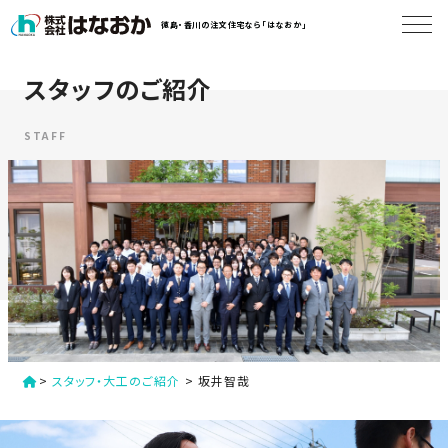
コ
徳島・香川の注文住宅なら「はなおか」
ン
テ
ン
スタッフのご紹介
は
ツ
な
へ
お
STAFF
ス
か
キ
に
ッ
つ
プ
い
す
て
る
は
初
な
>
スタッフ・大工のご紹介
>
坂井智哉
め
お
か
て
の
の