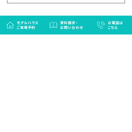
モデルハウス
資料請求・
お電話は
ご来場予約
お問い合わせ
こちら
徳島と香川の注文住宅・OBお施主さまのための
リフォームなら「はなおか」
注文住宅／建売住宅／OBお施主さまのためのリフォーム／エクステリ
ア