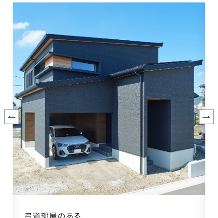
の
保
証
高
技
術
者
集
団
数
多
く
の
実
績
弓道部屋のある