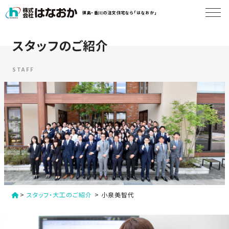
コ
徳島・香川の注文住宅なら「はなおか」
ン
テ
ン
スタッフのご紹介
は
ツ
な
へ
お
STAFF
ス
か
キ
に
ッ
つ
プ
い
す
て
る
は
初
な
>
スタッフ・大工のご紹介
>
小泉美智代
め
お
か
て
の
の