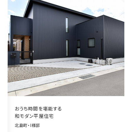
の
保
証
高
技
術
者
集
団
数
多
く
の
実
おうち時間を堪能する
績
和モダン平屋住宅
北島町・I様邸