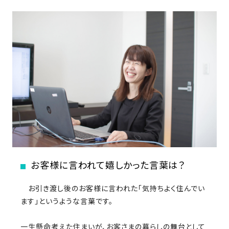
さ
ハ
報
ケ
く
ッ
つ
ウ
ー
り
プ
ス
会
ト
の
の
徳
香
社
レ
家
島
川
概
シ
づ
モ
モ
要
ピ
く
デ
デ
ル
ル
り
ス
よ
ハ
ハ
タ
く
暮
ウ
ウ
ッ
あ
ら
ス
ス
フ・
る
し
大
質
を
工
問
守
お客様に言われて嬉しかった言葉は？
紹
る
介
技
お引き渡し後のお客様に言われた「気持ちよく住んでい
術、
ます」というような言葉です。
hanaco
標
準
一生懸命考えた住まいが、お客さまの暮らしの舞台として