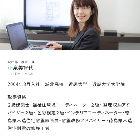
家
お
づ
客
く
様
り
へ
詳
し
施
モ
く
工
デ
見
設計部 設計一課
る
実
ル
小泉美智代
例
ハ
こいずみ みちよ
ウ
エ
2004年3月入社 城北高校 近畿大学 近畿大学大学院
専
ス
ク
属
取得資格
ス
大
２級建築士・福祉住環境コーディネーター２級・ 整理収納アド
テ
工・
バイザー２級・ 色彩検定２級・インテリアコーディネーター・徳
お
リ
社
は
島県木造住宅耐震診断員・耐震改修アドバイザー・徳島県木造
客
ア
な
員
住宅耐震改修施工者
様
お
お
大
の
か