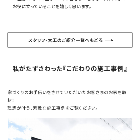
SDGs
仕
お役に立っていることを嬉しく思います。
様
自
由
設
スタッフ・大工のご紹介一覧へもどる
計
香
ア
川
フ
私がたずさわった『こだわりの施工事例』
モ
タ
デ
ー
ル
フ
ハ
家づくりのお手伝いをさせていただいたお客さまのお家を取
ォ
ウ
材！
ロ
ス
理想が叶う、素敵な施工事例をご覧ください。
ー
と
充
実