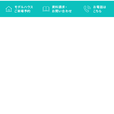
モデルハウス
資料請求・
お電話は
ご来場予約
お問い合わせ
こちら
徳島と香川の注文住宅・OBお施主さまのための
リフォームなら「はなおか」
注文住宅／建売住宅／OBお施主さまのためのリフォーム／エクステリ
ア
プライバシーポリシー
(c) HANAOKA CO.,LTD. ALL RIGHT RESERVED.