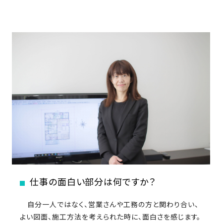
近
工
モ
声
く
長
デ
の
期
ル
建
お
お
優
ハ
築
客
知
良
ウ
現
様
ら
住
ス
場
の
せ
宅
一
イ
お
認
覧
ン
引
定
は
イ
会
タ
き
基
こ
ち
ベ
社
ビ
渡
準
ら
ン
情
ュ
し
を
ト
報
ー
物
採
情
件
徳
用
お
報
仕事の面白い部分は何ですか？
島
客
暮
ワ
ご
モ
新
様
ら
ン
あ
自分一人ではなく、営業さんや工務の方と関わり合い、
デ
着
ア
し
ス
い
よい図面、施工方法を考えられた時に、面白さを感じます。
ル
情
ン
づ
ト