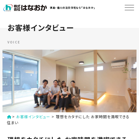
コ
徳島・香川の注文住宅なら「はなおか」
ン
テ
ン
お客様インタビュー
は
ツ
な
へ
お
VOICE
ス
か
キ
に
ッ
つ
プ
い
す
て
る
は
初
な
>
お客様インタビュー
>
理想をカタチにした お家時間を満喫できる
め
お
住まい
か
て
の
の