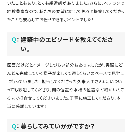
いたこともあり、とても親近感がありました。さらに、ベテランで
さ
ハ
報
ケ
く
ッ
つ
経験豊富なので、私たちの要望に対して色々と提案してくださっ
ウ
ー
り
プ
ス
たことも安心してお任せできるポイントでした！
会
ト
の
の
徳
香
社
レ
家
島
川
概
シ
づ
Q
：
建築中のエピソードを教えてくださ
モ
モ
要
ピ
く
デ
デ
い。
ル
ル
り
ス
よ
ハ
ハ
タ
く
暮
ウ
ウ
図面だけだとイメージしづらい部分もありましたが、実際にど
ッ
あ
ら
ス
ス
んどん完成していく様子が楽しくて週1くらいのペースで見学し
フ・
る
し
に行っていました！担当してくださった久米大工さんは、いつい
大
質
を
工
っても歓迎してくださり、棚の位置や水栓の位置など細かいとこ
問
守
紹
る
ろまで打合せしてくださいました。丁寧に施工してくださり、本
介
技
当に感謝しています！
術、
hanaco
標
Q
：
暮らしてみていかがですか？
準