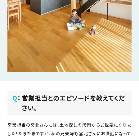
近
工
モ
声
く
長
デ
の
期
ル
建
お
お
優
ハ
築
客
知
良
ウ
現
様
ら
住
ス
場
の
せ
宅
一
イ
お
認
覧
ン
引
定
は
イ
会
タ
き
基
こ
ち
ベ
社
ビ
渡
準
ら
ン
情
ュ
し
を
ト
報
ー
Q
：
営業担当とのエピソードを教えてくだ
物
採
情
件
徳
用
さい。
お
報
島
客
暮
ワ
ご
モ
新
様
ら
ン
営業担当の宮北さんには、土地探しの段階からお世話になりま
あ
デ
着
ア
し
ス
した！たまたまですが、私の兄夫婦も宮北さんにお世話になって
い
ル
情
ン
づ
ト