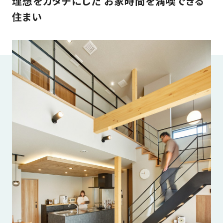
理想をカタチにした お家時間を満喫できる
家
お
住まい
づ
客
く
様
り
へ
詳
し
施
モ
く
工
デ
見
る
実
ル
例
ハ
ウ
エ
専
ス
ク
属
ス
大
テ
工・
お
リ
社
は
客
ア
な
員
様
お
お
大
の
か