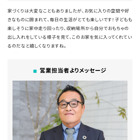
SDGs
仕
様
家づくりは大変なこともありましたが、お気に入りの空間や好
きなものに囲まれて、毎日の生活がとても楽しいです！子どもも
自
楽しそうに家中走り回ったり、収納場所から自分でおもちゃの
由
設
出し入れをしている様子を見て、このお家を気に入ってくれてい
計
るのだなと嬉しくなりますね。
香
ア
川
フ
モ
営業担当者よりメッセージ
タ
デ
ー
ル
フ
ハ
ォ
ウ
ロ
ス
ー
と
充
実