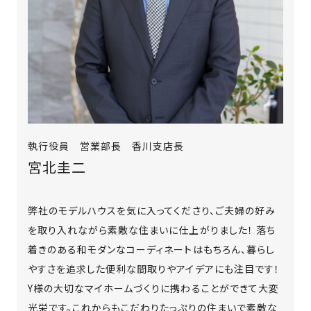
の
保
証
高
技
術
者
集
団
執行役員 営業部長 香川支店長
宮北圭二
数
多
く
弊社のモデルハウスを気に入ってくださり、ご夫婦の好み
の
を取り入れながら素敵な住まいに仕上がりました！ 落ち
実
着きのある和モダンなコーディネートはもちろん、暮らし
績
やすさを追求した便利な間取りやアイデアにも注目です！
Y様の大切なマイホームづくりに携わることができて大変
光栄です。これからもこだわりたっぷりの住まいで素敵な