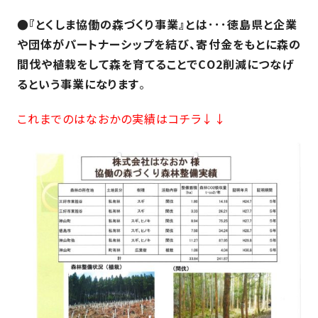
さ
ハ
報
ケ
く
ッ
●『とくしま協働の森づくり事業』とは･･･徳島県と企業
つ
ウ
ー
り
プ
や団体がパートナーシップを結び、寄付金をもとに森の
ス
会
ト
の
の
間伐や植栽をして森を育てることでCO2削減につなげ
徳
香
社
レ
家
島
川
るという事業になります
。
概
シ
づ
モ
モ
要
ピ
く
デ
デ
これまでのはなおかの実績はコチラ↓↓
ル
ル
り
ス
よ
ハ
ハ
タ
く
暮
ウ
ウ
ッ
あ
ら
ス
ス
フ・
る
し
大
質
を
工
問
守
紹
る
介
技
術、
hanaco
標
準