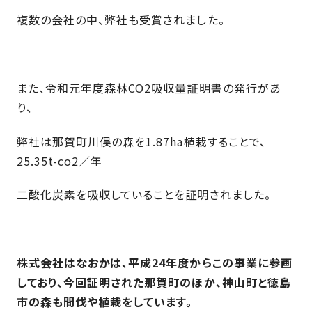
近
工
モ
声
複数の会社の中、弊社も受賞されました。
く
長
デ
の
期
ル
建
お
お
優
ハ
築
客
知
良
また、令和元年度森林CO2吸収量証明書の発行があ
ウ
現
様
ら
住
り、
ス
場
の
せ
宅
一
イ
お
認
弊社は那賀町川俣の森を1.87ha植栽することで、
覧
ン
引
定
は
25.35t-co2／年
イ
会
タ
き
基
こ
ち
ベ
社
ビ
渡
準
ら
二酸化炭素を吸収していることを証明されました。
ン
情
ュ
し
を
ト
報
ー
物
採
情
件
徳
用
お
報
島
客
暮
ワ
株式会社はなおかは、平成24年度からこの事業に参画
ご
モ
新
様
ら
ン
しており、今回証明された那賀町のほか、神山町と徳島
あ
デ
着
ア
し
ス
市の森も間伐や植栽をしています。
い
ル
情
ン
づ
ト