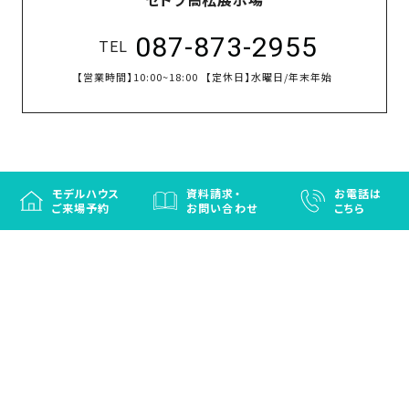
087-873-2955
TEL
【営業時間】
10:00~18:00
【定休日】
水曜日/年末年始
モデルハウス
資料請求・
お電話は
ご来場予約
お問い合わせ
こちら
徳島と香川の注文住宅・OBお施主さまのための
リフォームなら「はなおか」