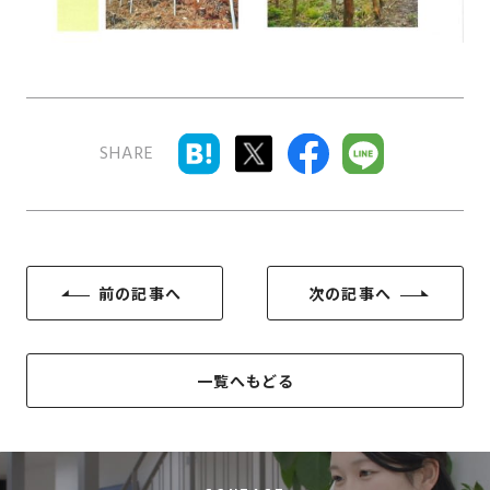
SDGs
仕
様
自
由
設
SHARE
計
香
ア
川
フ
モ
タ
デ
ー
前の記事へ
次の記事へ
ル
フ
ハ
ォ
ウ
ロ
ス
一覧へもどる
ー
と
充
実