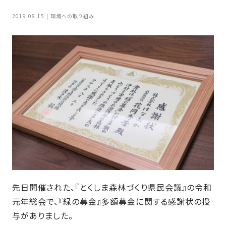
家
お
2019.08.15
環境への取り組み
づ
客
く
様
り
へ
詳
し
施
モ
く
工
デ
見
る
実
ル
例
ハ
ウ
エ
専
ス
ク
属
ス
大
テ
工・
お
リ
先日開催された、『とくしま森林づくり県民会議』の令和
社
は
客
ア
元年総会で、『緑の募金』多額募金に関する感謝状の授
な
員
様
お
与がありました。
お
大
の
か