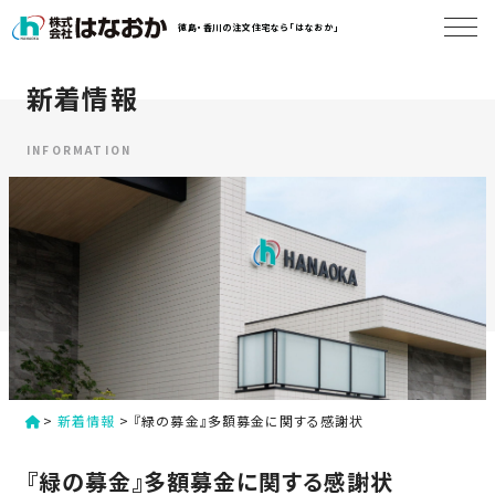
コ
徳島・香川の注文住宅なら「はなおか」
ン
テ
ン
新着情報
は
ツ
な
へ
お
INFORMATION
ス
か
キ
に
ッ
つ
プ
い
す
て
る
は
初
な
>
新着情報
>
『緑の募金』多額募金に関する感謝状
め
お
か
て
『緑の募金』多額募金に関する感謝状
の
の