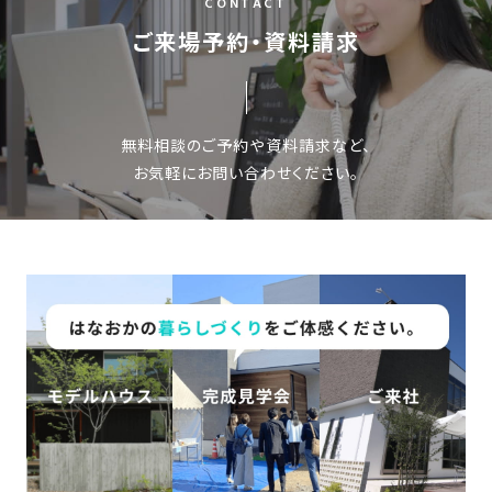
の
CONTACT
保
ご来場予約・資料請求
証
高
技
無料相談のご予約や資料請求など、
術
お気軽にお問い合わせください。
者
集
団
数
多
く
の
実
績