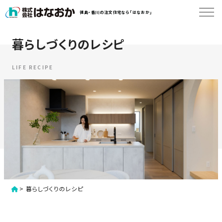
コ
徳島・香川の注文住宅なら「はなおか」
ン
テ
ン
暮らしづくりのレシピ
は
ツ
な
へ
お
LIFE RECIPE
ス
か
キ
に
ッ
つ
プ
い
す
て
る
は
初
な
>
暮らしづくりのレシピ
め
お
か
て
の
の