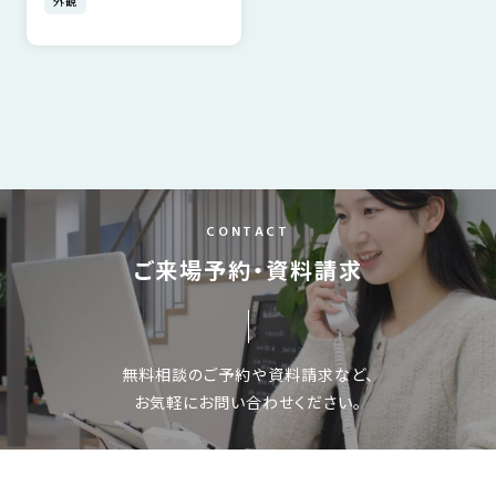
外観
SDGs
仕
様
自
由
設
計
香
ア
川
フ
CONTACT
モ
タ
ご来場予約・資料請求
デ
ー
ル
フ
ハ
ォ
ウ
ロ
無料相談のご予約や資料請求など、
ス
ー
お気軽にお問い合わせください。
と
充
実