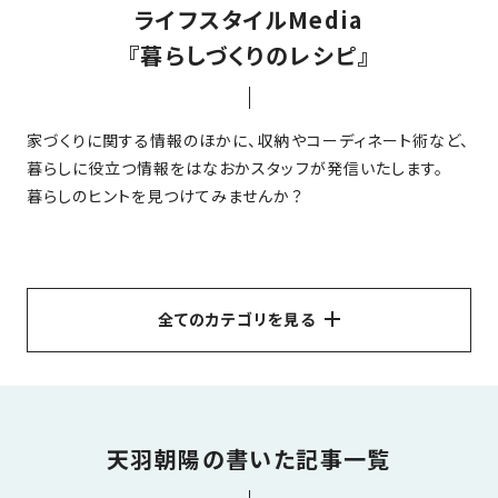
ライフスタイルMedia
家
お
づ
『暮らしづくりのレシピ』
客
く
様
り
へ
家づくりに関する情報のほかに、収納やコーディネート術など、
詳
暮らしに役立つ情報をはなおかスタッフが発信いたします。
し
施
モ
く
暮らしのヒントを見つけてみませんか？
工
デ
見
る
実
ル
例
ハ
ウ
エ
専
ス
全てのカテゴリを見る
ク
属
ス
大
テ
すべて
はなおかの家づくり
不動産
間取り
工・
お
リ
リフォーム
エクステリア
インテリア
外観
社
は
客
ア
な
員
玄関ドア
子育て
補助金について
天羽朝陽の書いた記事一覧
様
お
お
大
の
ペットと一緒に暮らす
収納
洋風
エコ
家事ラク
か