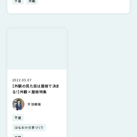
平屋
外観
さ
ハ
報
ケ
く
ッ
つ
ウ
ー
り
プ
ス
会
ト
の
の
徳
香
社
レ
家
島
川
概
シ
づ
モ
モ
要
ピ
く
デ
デ
ル
ル
り
ス
よ
ハ
ハ
タ
く
暮
ウ
ウ
ッ
あ
ら
ス
ス
フ・
る
し
2022.05.07
大
質
を
【外観の見た目は屋根で決ま
る！】外観×屋根特集
工
問
守
紹
る
天羽朝陽
介
技
術、
平屋
hanaco
標
はなおかの家づくり
準