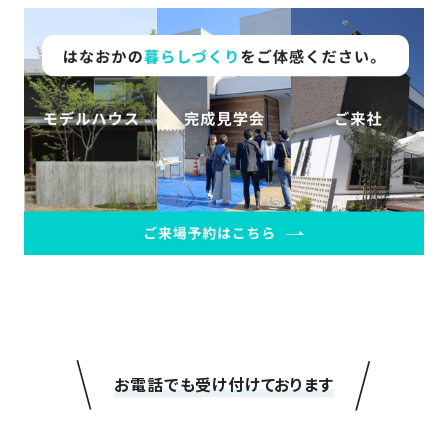
の
保
証
高
技
術
者
集
団
数
多
く
の
実
績