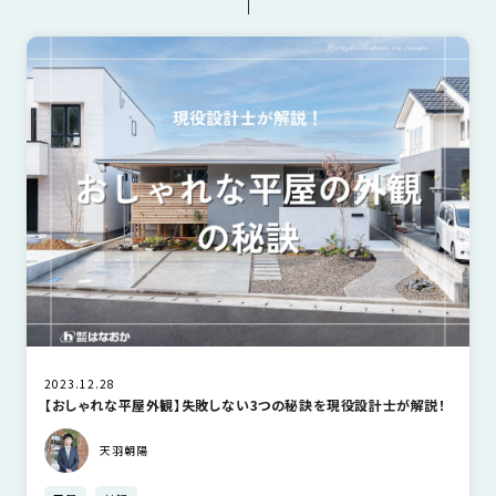
近
工
モ
声
平屋
暮らしのアイデア
お金についてのお話
く
長
デ
の
期
ル
建
お
お
優
ハ
築
客
知
良
ウ
現
様
ら
住
ス
場
の
せ
宅
一
イ
お
認
覧
ン
引
定
は
イ
会
タ
き
基
こ
ち
ベ
社
ビ
渡
準
ら
ン
情
ュ
し
を
ト
報
ー
物
採
情
件
徳
用
お
2023.12.28
報
島
【おしゃれな平屋外観】失敗しない3つの秘訣を現役設計士が解説！
客
暮
ワ
ご
モ
新
様
ら
ン
天羽朝陽
あ
デ
着
ア
し
ス
い
ル
情
ン
づ
ト