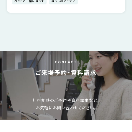
ペットと一緒に暮らす
暮らしのアイデア
さ
ハ
報
ケ
く
ッ
つ
ウ
ー
り
プ
ス
会
ト
の
の
徳
香
社
レ
家
島
川
概
シ
づ
モ
モ
要
ピ
く
デ
デ
ル
ル
り
ス
よ
ハ
ハ
タ
く
暮
CONTACT
ウ
ウ
ッ
あ
ら
ス
ス
ご来場予約・資料請求
フ・
る
し
大
質
を
工
問
守
紹
る
無料相談のご予約や資料請求など、
介
技
お気軽にお問い合わせください。
術、
hanaco
標
準