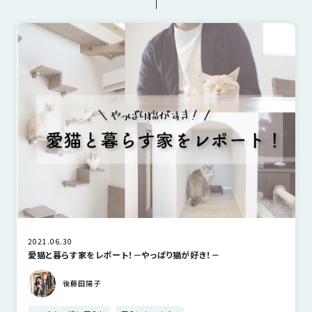
近
工
モ
声
平屋
暮らしのアイデア
お金についてのお話
く
長
デ
の
期
ル
建
お
お
優
ハ
築
客
知
良
ウ
現
様
ら
住
ス
場
の
せ
宅
一
イ
お
認
覧
ン
引
定
は
イ
会
タ
き
基
こ
ち
ベ
社
ビ
渡
準
ら
ン
情
ュ
し
を
ト
報
ー
物
採
情
件
徳
用
お
2021.06.30
報
島
愛猫と暮らす家をレポート！－やっぱり猫が好き！－
客
暮
ワ
ご
モ
新
様
ら
ン
後藤田陽子
あ
デ
着
ア
し
ス
い
ル
情
ン
づ
ト