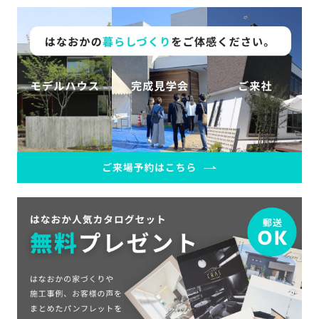
SDGs
仕
様
自
由
設
計
香
ア
川
フ
モ
タ
デ
ー
ル
フ
ハ
ォ
ウ
ロ
ス
ー
と
充
実