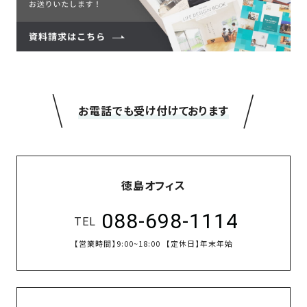
の
保
証
高
技
術
＼
／
お電話でも受け付けております
者
集
団
数
多
徳島オフィス
く
088-698-1114
の
TEL
実
【営業時間】
9:00~18:00
【定休日】
年末年始
績