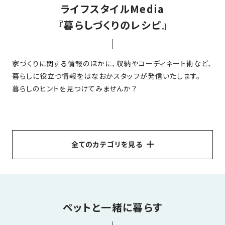
ライフスタイルMedia
家
お
づ
『暮らしづくりのレシピ』
客
く
様
り
へ
家づくりに関する情報のほかに、収納やコーディネート術など、
詳
暮らしに役立つ情報をはなおかスタッフが発信いたします。
し
施
モ
く
暮らしのヒントを見つけてみませんか？
工
デ
見
る
実
ル
例
ハ
ウ
エ
専
ス
全てのカテゴリを見る
ク
属
ス
大
テ
すべて
はなおかの家づくり
不動産
間取り
工・
お
リ
リフォーム
エクステリア
インテリア
外観
社
は
客
ア
な
員
玄関ドア
子育て
補助金について
ペットと一緒に暮らす
様
お
お
大
の
ペットと一緒に暮らす
収納
洋風
エコ
家事ラク
か