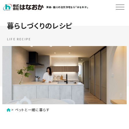
コ
徳島・香川の注文住宅なら「はなおか」
ン
テ
ン
暮らしづくりのレシピ
は
ツ
な
へ
お
LIFE RECIPE
ス
か
キ
に
ッ
つ
プ
い
す
て
る
は
初
な
>
ペットと一緒に暮らす
め
お
か
て
の
の