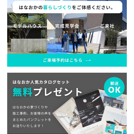
の
保
証
高
技
術
者
集
団
数
多
く
の
実
績