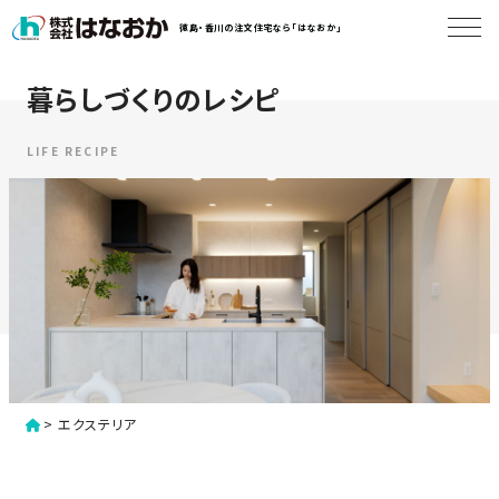
コ
徳島・香川の注文住宅なら「はなおか」
ン
テ
ン
暮らしづくりのレシピ
は
ツ
な
へ
お
LIFE RECIPE
ス
か
キ
に
ッ
つ
プ
い
す
て
る
は
初
な
>
エクステリア
め
お
か
て
の
の