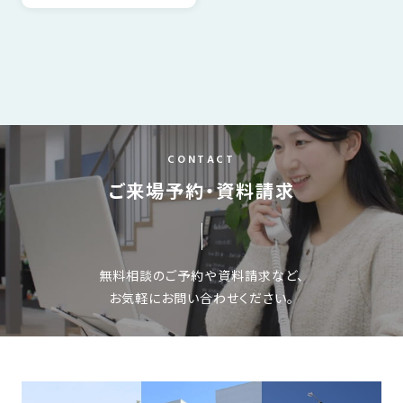
SDGs
仕
様
自
由
設
計
香
ア
CONTACT
川
フ
ご来場予約・資料請求
モ
タ
デ
ー
ル
フ
ハ
ォ
無料相談のご予約や資料請求など、
ウ
ロ
お気軽にお問い合わせください。
ス
ー
と
充
実