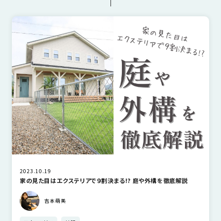
近
工
モ
声
はなおかの家づくり
不動産
間取り
く
長
デ
の
期
ル
建
お
お
優
ハ
築
客
知
良
ウ
現
様
ら
住
ス
場
の
せ
宅
一
イ
お
認
覧
ン
引
定
は
イ
会
タ
き
基
こ
ち
ベ
社
ビ
渡
準
ら
ン
情
ュ
し
を
ト
報
ー
物
採
情
件
徳
用
お
2023.10.19
報
島
家の見た目はエクステリアで９割決まる!? 庭や外構を徹底解説
客
暮
ワ
ご
モ
新
様
ら
ン
吉本萌美
あ
デ
着
ア
し
ス
い
ル
情
ン
づ
ト