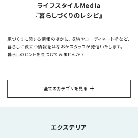
ライフスタイルMedia
家
お
づ
『暮らしづくりのレシピ』
客
く
様
り
へ
家づくりに関する情報のほかに、収納やコーディネート術など、
詳
暮らしに役立つ情報をはなおかスタッフが発信いたします。
し
施
モ
く
暮らしのヒントを見つけてみませんか？
工
デ
見
る
実
ル
例
ハ
ウ
エ
専
ス
全てのカテゴリを見る
ク
属
ス
大
テ
すべて
リフォーム
エクステリア
インテリア
外観
工・
お
リ
玄関ドア
子育て
補助金について
社
は
客
ア
な
員
ペットと一緒に暮らす
収納
洋風
エコ
家事ラク
エクステリア
様
お
お
大
の
平屋
暮らしのアイデア
お金についてのお話
か