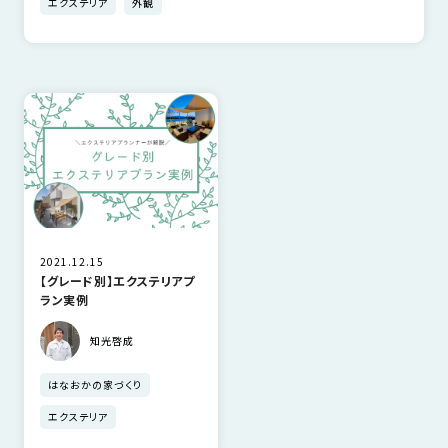
エクステリア
外観
さ
ハ
報
ケ
く
ッ
つ
ウ
ー
り
プ
ス
会
ト
の
の
徳
香
社
レ
家
島
川
概
シ
づ
モ
モ
要
ピ
く
デ
デ
ル
ル
り
ス
よ
ハ
ハ
タ
く
暮
ウ
ウ
ッ
あ
ら
ス
ス
フ・
る
し
2021.12.15
大
質
を
【グレード別】エクステリアプ
ラン実例
工
問
守
紹
る
知光啓成
介
技
術、
はなおかの家づくり
hanaco
標
エクステリア
準