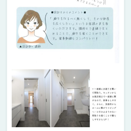
さ
ハ
報
ケ
く
ッ
つ
ウ
ー
り
プ
ス
会
ト
の
の
徳
香
社
レ
家
島
川
概
シ
づ
モ
モ
要
ピ
く
デ
デ
ル
ル
り
ス
よ
ハ
ハ
タ
く
暮
ウ
ウ
ッ
あ
ら
ス
ス
フ・
る
し
大
質
を
工
問
守
紹
る
介
技
術、
hanaco
標
準