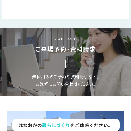
すべて
洋風
エコ
家事ラク
平屋
暮らしのアイデア
お金についてのお話
はなおかの家づくり
不動産
間取り
リフォーム
CONTACT
エクステリア
インテリア
外観
玄関ドア
子育て
ご来場予約・資料請求
補助金について
ペットと一緒に暮らす
収納
無料相談のご予約や資料請求など、
お気軽にお問い合わせください。