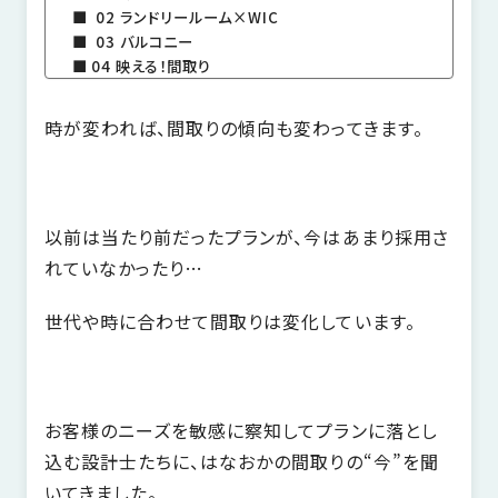
家
02 ランドリールーム×WIC
お
づ
03 バルコニー
客
04 映える！間取り
く
様
り
へ
時が変われば、間取りの傾向も変わってきます。
詳
し
施
モ
く
工
デ
見
る
以前は当たり前だったプランが、今はあまり採用さ
実
ル
例
ハ
れていなかったり…
ウ
エ
専
ス
世代や時に合わせて間取りは変化しています。
ク
属
ス
大
テ
工・
お
リ
社
は
お客様のニーズを敏感に察知してプランに落とし
客
ア
な
員
様
込む設計士たちに、はなおかの間取りの“今”を聞
お
お
大
の
いてきました。
か