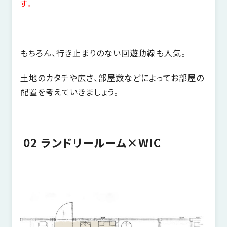
の
す。
保
証
高
もちろん、行き止まりのない回遊動線も人気。
技
術
土地のカタチや広さ、部屋数などによってお部屋の
者
配置を考えていきましょう。
集
団
数
多
02 ランドリールーム×WIC
く
の
実
績