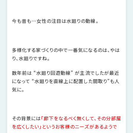
SDGs
仕
様
自
今も昔も…女性の注目は水廻りの動線。
由
設
計
多様化する家づくりの中で一番気になるのは、やは
香
ア
川
り、水廻りですね。
フ
モ
タ
数年前は “水廻り回遊動線” が主流でしたが最近
デ
ー
ル
になって “水廻りを直線上に配置した間取り”も人
フ
ハ
気に。
ォ
ウ
ロ
ス
ー
と
その背景には
「廊下をなるべく無くして、その分部屋
充
を広くしたい」というお客様のニーズがあるようで
実