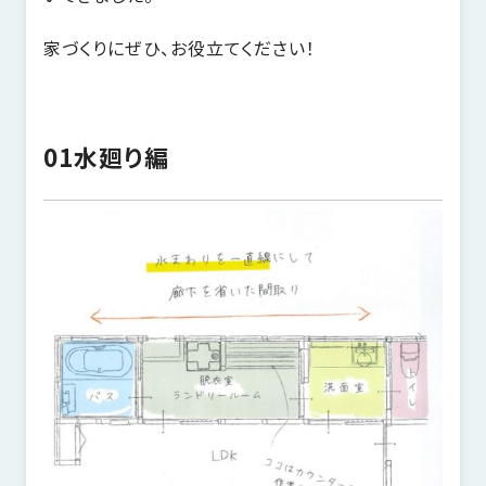
近
工
モ
声
く
長
デ
家づくりにぜひ、お役立てください！
の
期
ル
建
お
お
優
ハ
築
客
知
良
ウ
現
様
ら
01水廻り編
住
ス
場
の
せ
宅
一
イ
お
認
覧
ン
引
定
は
イ
会
タ
き
基
こ
ち
ベ
社
ビ
渡
準
ら
ン
情
ュ
し
を
ト
報
ー
物
採
情
件
徳
用
お
報
島
客
暮
ワ
ご
モ
新
様
ら
ン
あ
デ
着
ア
し
ス
い
ル
情
ン
づ
ト