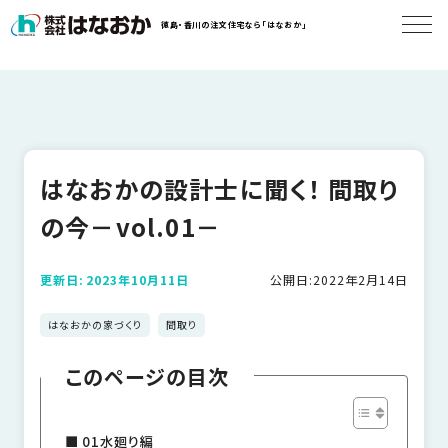
コ
徳島・香川の注文住宅なら「はなおか」
ン
テ
ン
は
ツ
な
へ
お
ス
か
キ
はなおかの設計士に聞く！ 間取り
に
ッ
つ
プ
の今－vol.01－
い
す
て
る
更新日:
2023年10月11日
公開日:
2022年2月14日
はなおかの家づくり
間取り
は
初
な
このページの目次
め
お
か
て
の
の
01水廻り編