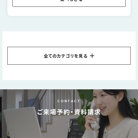
全てのカテゴリを見る
すべて
お金についてのお話
はなおかの家づくり
不動産
間取り
リフォーム
エクステリア
インテリア
外観
玄関ドア
子育て
CONTACT
補助金について
ペットと一緒に暮らす
収納
洋風
ご来場予約・資料請求
エコ
家事ラク
平屋
暮らしのアイデア