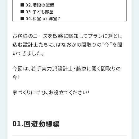
家
02.階段の配置
お
づ
03.子ども部屋
客
04.和室 or 洋室？
く
様
り
へ
お客様のニーズを敏感に察知してプランに落とし
詳
込む設計士たちに、はなおかの間取りの“今”を聞
し
施
モ
いてきました。
く
工
デ
見
る
実
ル
今回は、若手実力派設計士・藤原に聞く間取りの
例
ハ
今！
ウ
エ
専
ス
ク
家づくりにぜひ、お役立てください！
属
ス
大
テ
工・
お
リ
社
は
客
01.回遊動線編
ア
な
員
様
お
お
大
の
か