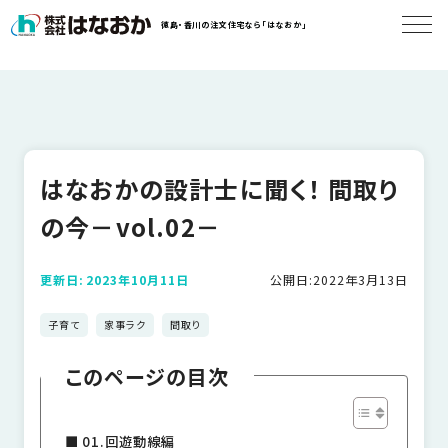
コ
徳島・香川の注文住宅なら「はなおか」
ン
テ
ン
は
ツ
な
へ
お
ス
か
キ
はなおかの設計士に聞く！ 間取り
に
ッ
つ
プ
の今－vol.02－
い
す
て
る
更新日:
2023年10月11日
公開日:
2022年3月13日
子育て
家事ラク
間取り
は
初
な
このページの目次
め
お
か
て
の
の
01.回遊動線編