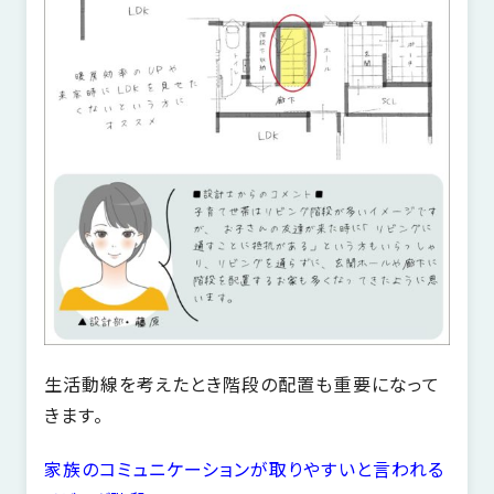
SDGs
仕
様
自
由
設
計
香
ア
川
フ
モ
タ
デ
ー
ル
フ
ハ
ォ
ウ
ロ
ス
生活動線を考えたとき階段の配置も重要になって
ー
きます。
と
充
家族のコミュニケーションが取りやすいと言われる
実