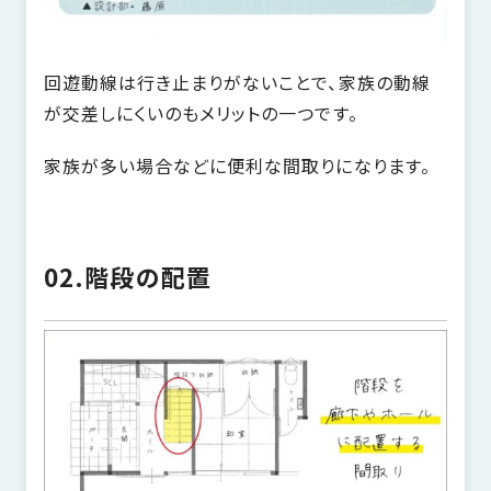
さ
ハ
報
ケ
く
ッ
つ
ウ
ー
り
プ
ス
会
ト
の
回遊動線は行き止まりがないことで、家族の動線
の
徳
香
社
レ
家
が交差しにくいのもメリットの一つです。
島
川
概
シ
づ
モ
モ
要
ピ
く
家族が多い場合などに便利な間取りになります。
デ
デ
ル
ル
り
ス
よ
ハ
ハ
タ
く
暮
ウ
ウ
ッ
あ
ら
ス
ス
02.階段の配置
フ・
る
し
大
質
を
工
問
守
紹
る
介
技
術、
hanaco
標
準