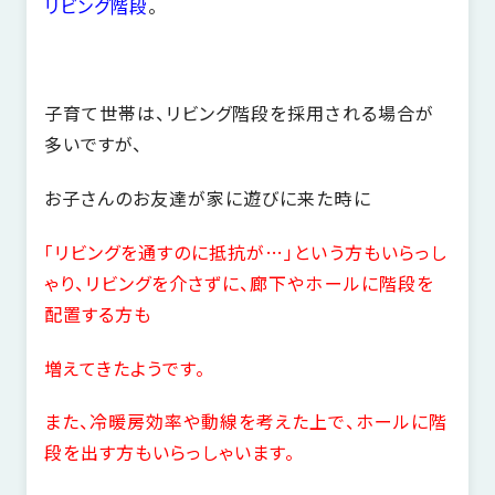
の
リビング階段
。
保
証
高
子育て世帯は、リビング階段を採用される場合が
技
多いですが、
術
者
お子さんのお友達が家に遊びに来た時に
集
団
「リビングを通すのに抵抗が…」という方もいらっし
数
ゃり、リビングを介さずに、廊下やホールに階段を
多
配置する方も
く
の
増えてきたようです。
実
績
また、冷暖房効率や動線を考えた上で、ホールに階
段を出す方もいらっしゃいます。