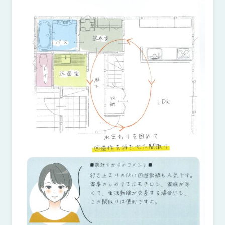
近
工
モ
声
く
長
デ
の
期
ル
建
お
お
優
ハ
築
客
知
良
ウ
現
様
ら
住
ス
場
の
せ
宅
一
イ
お
認
覧
ン
引
定
は
イ
会
タ
き
基
こ
ち
ベ
社
ビ
渡
準
ら
ン
情
ュ
し
を
ト
報
ー
物
採
情
件
徳
用
お
報
島
客
暮
ワ
ご
モ
新
様
ら
ン
あ
デ
着
ア
し
ス
い
ル
情
ン
づ
ト