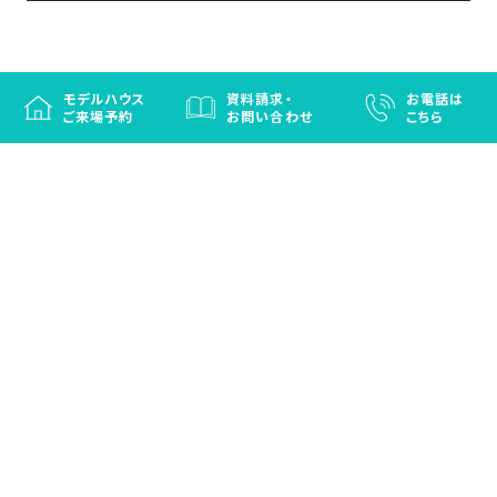
モデルハウス
資料請求・
お電話は
ご来場予約
お問い合わせ
こちら
徳島と香川の注文住宅・OBお施主さまのための
リフォームなら「はなおか」
注文住宅／建売住宅／OBお施主さまのためのリフォーム／エクステリ
ア
プライバシーポリシー