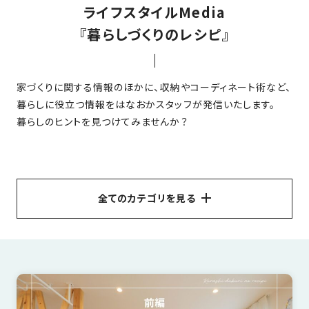
ライフスタイルMedia
家
お
づ
『暮らしづくりのレシピ』
客
く
様
り
へ
家づくりに関する情報のほかに、収納やコーディネート術など、
詳
暮らしに役立つ情報をはなおかスタッフが発信いたします。
し
施
モ
く
暮らしのヒントを見つけてみませんか？
工
デ
見
る
実
ル
例
ハ
ウ
エ
専
ス
全てのカテゴリを見る
ク
属
ス
大
テ
すべて
リフォーム
エクステリア
インテリア
外観
工・
お
リ
玄関ドア
子育て
補助金について
社
は
客
ア
な
員
ペットと一緒に暮らす
収納
洋風
エコ
家事ラク
様
お
お
大
の
平屋
暮らしのアイデア
お金についてのお話
か