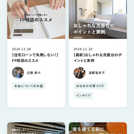
SDGs
仕
様
自
由
設
計
2024.12.28
2024.11.20
香
ア
【住宅ローンで失敗しない！】
【最新】おしゃれな洗面台のポ
川
フ
FP相談のススメ
イントと実例
モ
タ
デ
近藤 剛大
遠藤加奈子
ー
ル
フ
お金についてのお話
はなおかの家づくり
ハ
ォ
ウ
インテリア
ロ
ス
ー
と
充
実