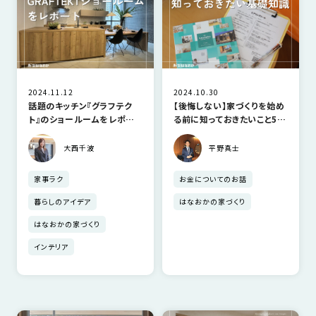
の
保
証
高
技
2024.11.12
2024.10.30
術
話題のキッチン『グラフテク
【後悔しない】家づくりを始め
者
ト』のショールームをレポー
る前に知っておきたいこと5
集
ト！
選！
団
大西千波
平野真士
数
家事ラク
お金についてのお話
多
暮らしのアイデア
はなおかの家づくり
く
の
はなおかの家づくり
実
インテリア
績