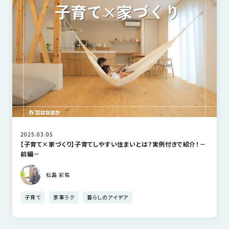
近
工
モ
声
はなおかの家づくり
不動産
間取り
く
長
デ
の
期
ル
建
お
お
優
ハ
築
客
知
良
ウ
現
様
ら
住
ス
場
の
せ
宅
一
イ
お
認
覧
ン
引
定
は
イ
会
タ
き
基
こ
ち
ベ
社
ビ
渡
準
2025.03.05
ら
【子育て×家づくり】子育てしやすい住まいとは？実例付きで紹介！－
ン
情
ュ
し
を
前編－
ト
報
ー
物
採
情
件
徳
用
松島 彩佑
お
報
島
客
暮
ワ
ご
子育て
家事ラク
暮らしのアイデア
モ
新
様
ら
ン
あ
デ
着
ア
し
ス
い
ル
情
ン
づ
ト