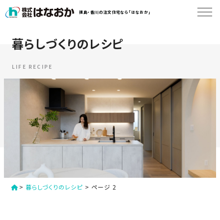
コ
徳島・香川の注文住宅なら「はなおか」
ン
テ
ン
暮らしづくりのレシピ
は
ツ
な
へ
お
LIFE RECIPE
ス
か
キ
に
ッ
つ
プ
い
す
て
る
は
初
な
>
暮らしづくりのレシピ
>
ページ 2
め
お
か
て
の
の