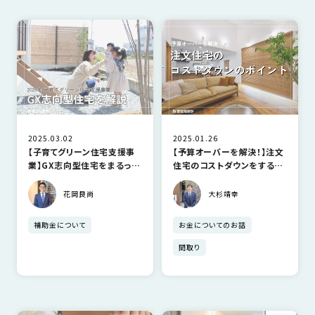
さ
ハ
報
ケ
く
ッ
つ
ウ
ー
り
プ
ス
会
ト
の
の
徳
香
社
レ
家
島
川
概
シ
づ
モ
モ
要
ピ
く
デ
デ
ル
ル
り
ス
よ
ハ
ハ
2025.03.02
2025.01.26
タ
く
暮
ウ
ウ
【子育てグリーン住宅支援事
【予算オーバーを解決！】注文
ッ
あ
ら
ス
ス
業】GX志向型住宅をまるっと
住宅のコストダウンをするポ
フ・
る
解説！－2025年最新－
イント
し
大
花岡良尚
大杉靖幸
質
を
工
問
守
補助金について
お金についてのお話
紹
る
介
間取り
技
術、
hanaco
標
準