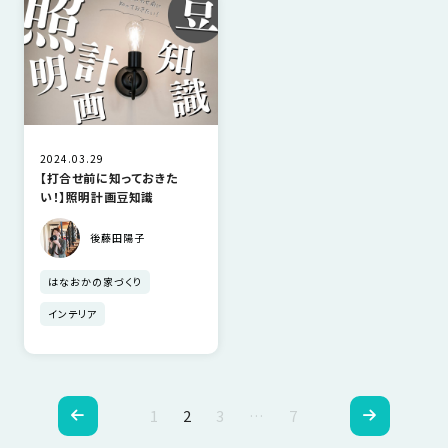
2024.03.29
【打合せ前に知っておきた
い！】照明計画豆知識
後藤田陽子
はなおかの家づくり
インテリア
ペ
1
2
3
…
7