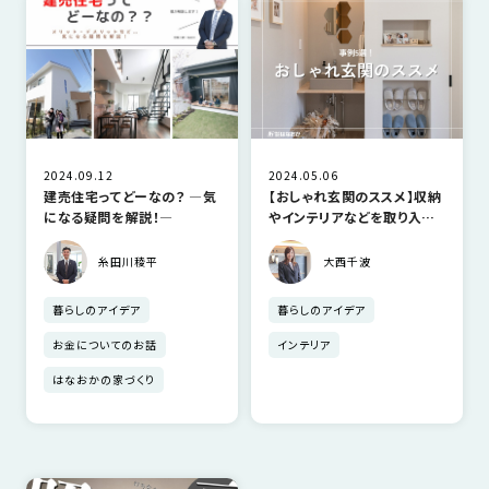
2024.09.12
2024.05.06
建売住宅ってどーなの？ ―気
【おしゃれ玄関のススメ】収納
になる疑問を解説！―
やインテリアなどを取り入れ
た事例5選！
糸田川稜平
大西千波
暮らしのアイデア
暮らしのアイデア
お金についてのお話
インテリア
はなおかの家づくり