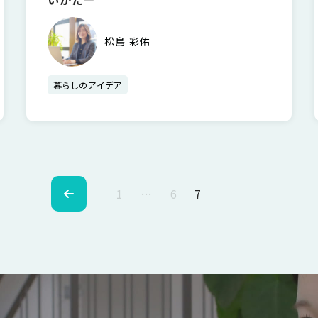
松島 彩佑
暮らしのアイデア
1
…
6
7