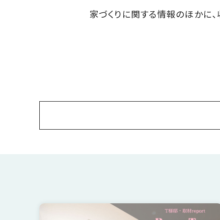
近
工
モ
声
家づくりに関する情報のほかに、
く
長
デ
の
期
ル
建
お
お
優
ハ
築
客
知
良
ウ
現
様
ら
住
ス
場
の
せ
宅
一
イ
お
認
覧
ン
引
定
は
イ
会
タ
き
基
こ
ち
ベ
社
ビ
渡
準
ら
ン
情
ュ
し
を
すべて
リフォーム
エクステリア
インテリ
ト
報
ー
物
採
情
件
徳
用
平屋
暮らしのアイデア
お金についてのお
お
報
島
客
暮
ワ
ご
モ
新
様
ら
ン
あ
デ
着
ア
し
ス
い
ル
情
ン
づ
ト