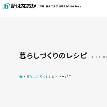
コ
徳島・香川の注文住宅なら「はなおか」
ン
テ
ン
は
ツ
な
へ
お
ス
か
キ
に
ッ
つ
暮らしづくりのレシピ
プ
い
LIFE R
す
て
る
>
暮らしづくりのレシピ
>
ページ 7
は
初
な
め
お
か
て
の
の