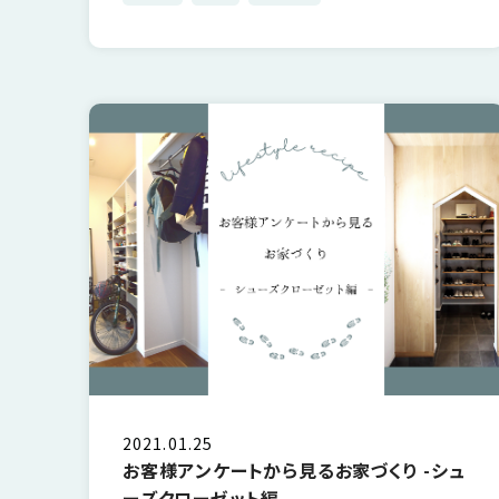
SDGs
仕
様
自
由
設
計
香
ア
川
フ
モ
タ
デ
ー
ル
フ
ハ
ォ
ウ
ロ
ス
ー
と
2021.01.25
充
お客様アンケートから見るお家づくり -シュ
実
ーズクローゼット編-