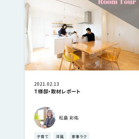
さ
ハ
報
ケ
く
ッ
つ
ウ
ー
り
プ
ス
会
ト
の
の
徳
香
社
レ
家
島
川
概
シ
づ
モ
モ
要
ピ
く
デ
デ
ル
ル
り
ス
よ
ハ
ハ
タ
く
暮
ウ
ウ
ッ
あ
ら
ス
ス
フ・
る
し
2021.02.13
大
質
を
T様邸・取材レポート
工
問
守
紹
る
介
技
松島 彩佑
術、
hanaco
標
準
子育て
洋風
家事ラク