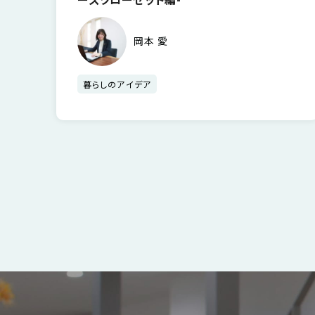
の
保
証
岡本 愛
高
技
暮らしのアイデア
術
者
集
団
数
多
ペ
く
の
ー
実
績
ジ