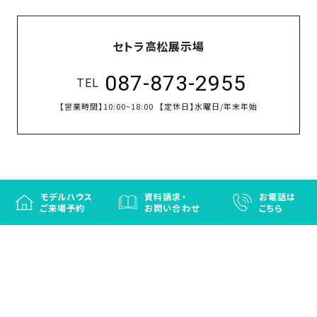
セトラ高松展示場
087-873-2955
TEL
【営業時間】
10:00~18:00
【定休日】
水曜日/年末年始
モデルハウス
資料請求・
お電話は
ご来場予約
お問い合わせ
こちら
徳島と香川の注文住宅・OBお施主さまのための