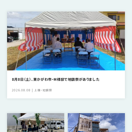
さ
ハ
報
ケ
く
ッ
つ
ウ
ー
り
プ
ス
会
ト
の
の
徳
香
社
レ
家
島
川
概
シ
づ
モ
モ
要
ピ
く
デ
デ
ル
ル
り
ス
よ
ハ
ハ
タ
く
暮
ウ
ウ
ッ
あ
ら
ス
ス
フ・
る
し
8月8日（土）、東かがわ市・M様邸で地鎮祭がありました
大
質
を
工
問
守
2026.08.08
上棟・地鎮祭
紹
る
介
技
術、
hanaco
標
準