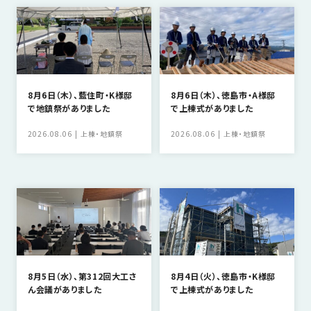
の
保
証
高
技
術
8月6日（木）、藍住町・K様邸
8月6日（木）、徳島市・A様邸
で地鎮祭がありました
で上棟式がありました
者
集
2026.08.06
上棟・地鎮祭
2026.08.06
上棟・地鎮祭
団
数
多
く
の
実
績
8月5日（水）、第312回大工さ
8月4日（火）、徳島市・K様邸
ん会議がありました
で上棟式がありました