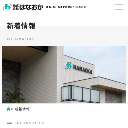
コ
徳島・香川の注文住宅なら「はなおか」
ン
テ
ン
新着情報
は
ツ
な
へ
お
INFORMATION
ス
か
キ
に
ッ
つ
プ
い
す
て
る
は
初
な
>
新着情報
め
お
か
て
INFORMATION
の
の