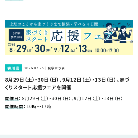
近
工
モ
声
く
長
デ
の
期
ル
建
お
お
優
ハ
築
客
知
良
ウ
現
様
ら
住
ス
場
の
せ
宅
一
イ
お
認
覧
ン
引
定
は
香川県
2026.07.25
見学会予告
イ
会
タ
き
基
こ
8月29日（土）・30日（日）、9月12日（土）・13日（日）、家づ
ち
ベ
社
ビ
渡
準
ら
くりスタート応援フェアを開催
ン
情
ュ
し
を
ト
報
ー
物
採
開催日
：
8月29日（土）・30日（日）、9月12日（土）・13日（日）
情
件
徳
用
お
開催時間
：
10時～17時
報
島
客
暮
ワ
ご
モ
新
様
ら
ン
あ
デ
着
ア
し
ス
い
ル
情
ン
づ
ト