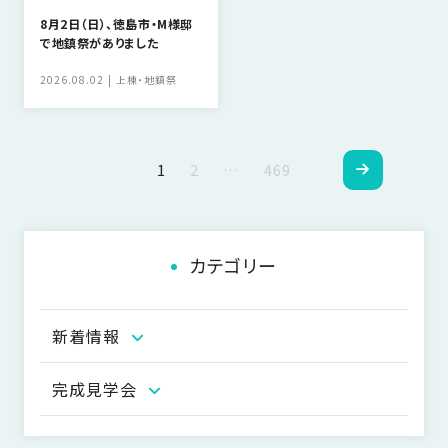
8月2日（日）、徳島市・M様邸
で地鎮祭がありました
2026.08.02
上棟・地鎮祭
ペ
1
2
…
469
ー
ジ
カテゴリー
ナ
ビ
新着情報
ゲ
ー
完成見学会
シ