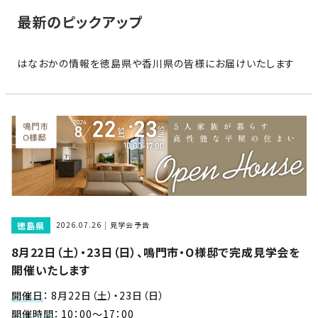
家
お
最新のピックアップ
づ
客
く
様
り
はなおかの情報を徳島県や香川県の皆様にお届けいたします
へ
詳
し
施
モ
く
工
デ
見
る
実
ル
例
ハ
ウ
エ
専
ス
ク
属
徳島県
ス
2026.07.26
見学会予告
大
テ
8月22日（土）・23日（日）、鳴門市・O様邸で完成見学会を
工・
お
リ
開催いたします
社
は
客
ア
な
員
様
開催日
：
8月22日（土）・23日（日）
お
お
大
の
開催時間
：
10：00～17：00
か