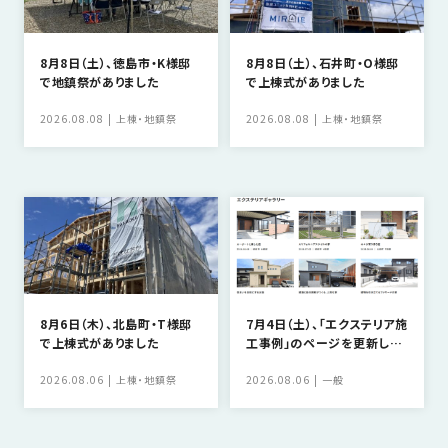
SDGs
仕
様
8月8日（土）、徳島市・K様邸
8月8日（土）、石井町・O様邸
自
で地鎮祭がありました
で上棟式がありました
由
設
2026.08.08
上棟・地鎮祭
2026.08.08
上棟・地鎮祭
計
香
ア
川
フ
モ
タ
デ
ー
ル
フ
ハ
ォ
ウ
ロ
8月6日（木）、北島町・T様邸
7月4日（土）、「エクステリア施
ス
で上棟式がありました
工事例」のページを更新しま
ー
した
と
2026.08.06
上棟・地鎮祭
2026.08.06
一般
充
実